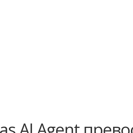
elit. Suspendisse varius enim in eros elementum
Lorem i
e
tristique. Duis cursus, mi quis viverra ornare, eros
elit. S
dolor interdum nulla, ut commodo diam libero vitae
tristiqu
erat. Aenean faucibus nibh et justo cursus id
dolor i
rutrum lorem imperdiet. Nunc ut sem vitae risus
erat. Ae
tristique posuere.
rutrum 
tristiqu
as AI Agent прев