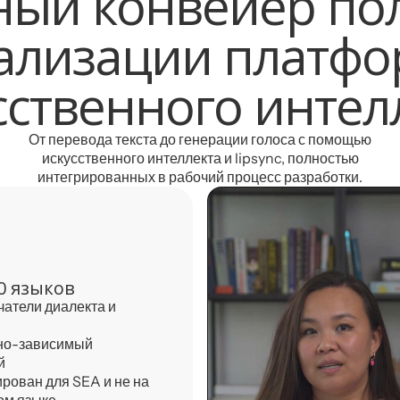
ный конвейер по
ализации платф
сственного интел
От перевода текста до генерации голоса с помощью
искусственного интеллекта и lipsync, полностью
интегрированных в рабочий процесс разработки.
0 языков
атели диалекта и
но-зависимый
й
рован для SEA и не на