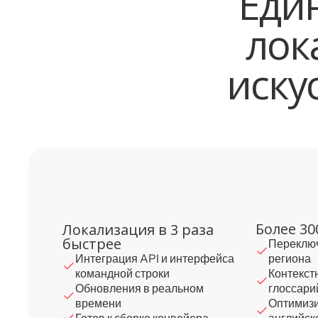
Еди
лок
иску
Более 30
Локализация в 3 раза
быстрее
Переключ
Интеграция API и интерфейса
региона
командной строки
Контекст
Обновления в реальном
глоссари
времени
Оптимизи
Готов к сборке конвейера