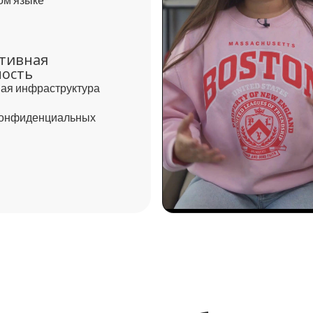
ом языке
тивная
ность
ая инфраструктура
конфиденциальных
Play