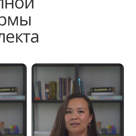
лной
ормы
лекта