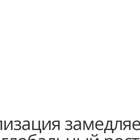
контекстно-ориентированному
искусственному переводу и локализации
голоса
Без
Unity и Unreal Ready
ко
лизация замедляе