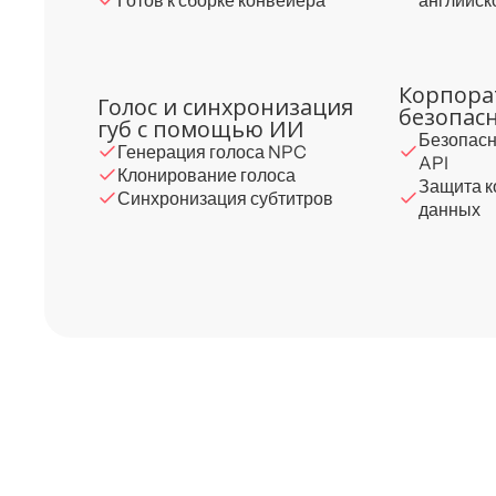
английск
Корпора
Голос и синхронизация
безопас
губ с помощью ИИ
Безопасн
Генерация голоса NPC
API
Клонирование голоса
Защита 
Синхронизация субтитров
данных