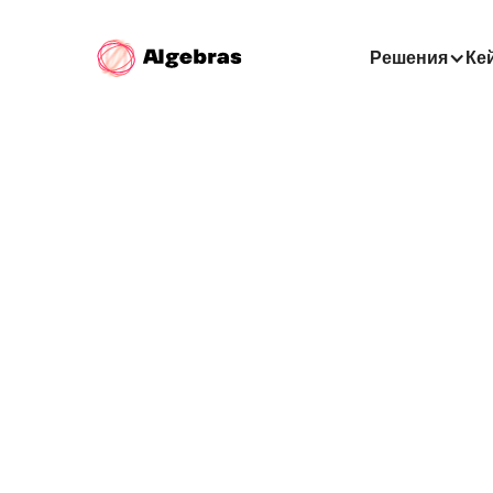
Решения
Ке
Т
с п